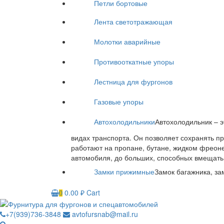
Петли бортовые
Лента светотражающая
Молотки аварийные
Противооткатные упоры
Лестница для фургонов
Газовые упоры
Автохолодильники
Автохолодильник – э
видах транспорта. Он позволяет сохранять п
работают на пропане, бутане, жидком фреоне
автомобиля, до больших, способных вмещать 
Замки прижимные
Замок багажника, за
0.00
₽
Cart
0
+7(939)736-3848
avtofursnab@mail.ru