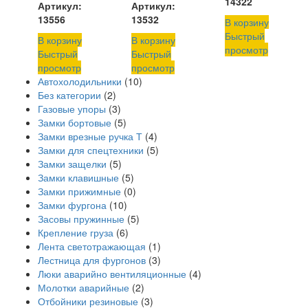
14322
Артикул:
Артикул:
13556
13532
В корзину
Быстрый
В корзину
В корзину
просмотр
Быстрый
Быстрый
просмотр
просмотр
Автохолодильники
(10)
Без категории
(2)
Газовые упоры
(3)
Замки бортовые
(5)
Замки врезные ручка Т
(4)
Замки для спецтехники
(5)
Замки защелки
(5)
Замки клавишные
(5)
Замки прижимные
(0)
Замки фургона
(10)
Засовы пружинные
(5)
Крепление груза
(6)
Лента светотражающая
(1)
Лестница для фургонов
(3)
Люки аварийно вентиляционные
(4)
Молотки аварийные
(2)
Отбойники резиновые
(3)