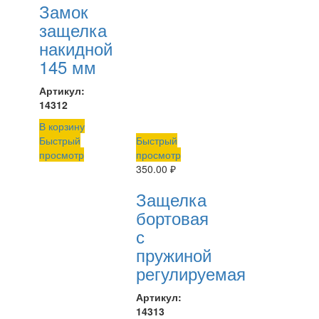
Замок
защелка
накидной
145 мм
Артикул:
14312
В корзину
Быстрый
Быстрый
просмотр
просмотр
350.00
₽
Защелка
бортовая
с
пружиной
регулируемая
Артикул:
14313