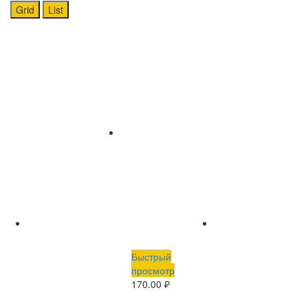
Grid
List
Быстрый
просмотр
170.00
₽