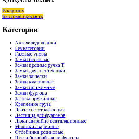
Артикул: ПУ Вахтон-2
В корзину
Быстрый просмотр
Категории
Автохолодильники
Без категории
Газовые упоры
Замки бортовые
Замки врезные ручка Т
Замки для спецтехники
Замки защелки
Замки клавишные
Замки прижимные
Замки фургона
Засовы пружинные
Крепление груза
Лента светотражающая
Лестница для фургонов
Люки аварийно вентиляционные
Молотки аварийные
Отбойники резиновые
Петли боковой двери фургона