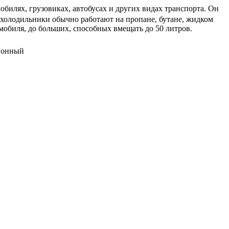
билях, грузовиках, автобусах и других видах транспорта. Он
охолодильники обычно работают на пропане, бутане, жидком
мобиля, до больших, способных вмещать до 50 литров.
сионный