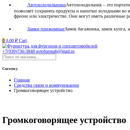
Автохолодильники
Автохолодильник – это портати
позволяет сохранять продукты и напитки холодными во в
фреоне или электричестве. Они могут иметь различные р
Замки прижимные
Замок багажника, замок кунга,
0
0.00
₽
Cart
+7(939)736-3848
avtofursnab@mail.ru
Currency
Главная
Средства связи и коммуникации
Громкоговорящее устройство
Громкоговорящее устройство