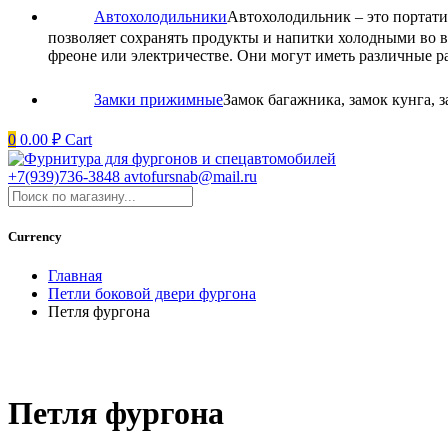
Автохолодильники
Автохолодильник – это портати
позволяет сохранять продукты и напитки холодными во в
фреоне или электричестве. Они могут иметь различные р
Замки прижимные
Замок багажника, замок кунга,
0
0.00
₽
Cart
+7(939)736-3848
avtofursnab@mail.ru
Currency
Главная
Петли боковой двери фургона
Петля фургона
Петля фургона