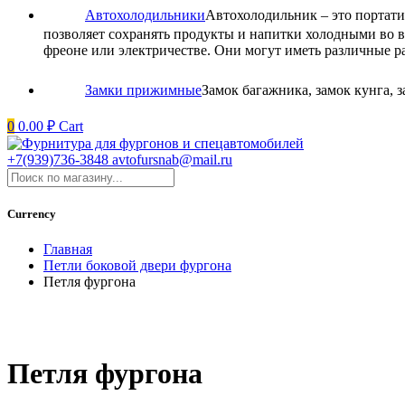
Автохолодильники
Автохолодильник – это портати
позволяет сохранять продукты и напитки холодными во в
фреоне или электричестве. Они могут иметь различные р
Замки прижимные
Замок багажника, замок кунга,
0
0.00
₽
Cart
+7(939)736-3848
avtofursnab@mail.ru
Currency
Главная
Петли боковой двери фургона
Петля фургона
Петля фургона