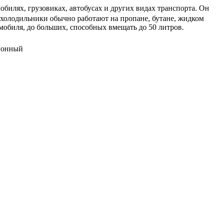
билях, грузовиках, автобусах и других видах транспорта. Он
охолодильники обычно работают на пропане, бутане, жидком
мобиля, до больших, способных вмещать до 50 литров.
сионный